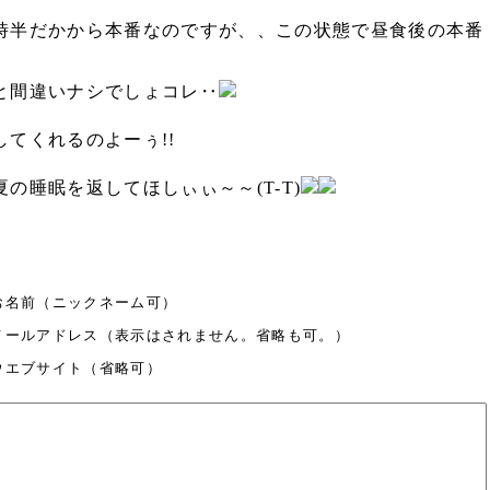
時半だかから本番なのですが、、この状態で昼食後の本番
と間違いナシでしょコレ‥
てくれるのよーぅ!!
の睡眠を返してほしぃぃ～～(T-T)
お名前（ニックネーム可）
メールアドレス（表示はされません。省略も可。）
ウエブサイト（省略可）