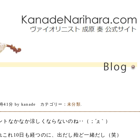
時41分 by kanade カテゴリー：
未分類
.
ントなかなか涼しくならないのね‥（；´д｀）
かれこれ10日も経つのに、出だし殆ど一緒だし（笑）