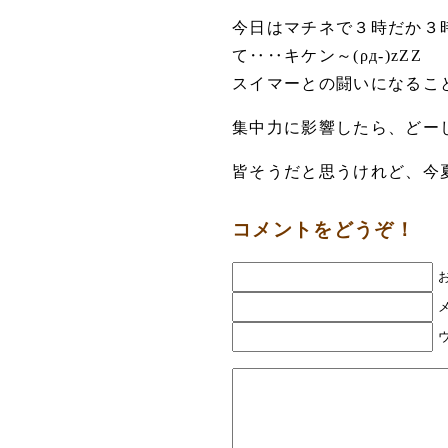
今日はマチネで３時だか３
て‥‥キケン～(ρд-)zZZ
スイマーとの闘いになるこ
集中力に影響したら、どーし
皆そうだと思うけれど、今夏
コメントをどうぞ！