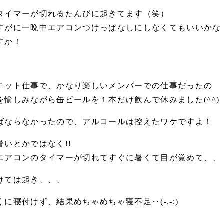
タイマーが切れるたんびに起きてます（笑）
すがに一晩中エアコンつけっぱなしにしなくてもいいかな
すか！
テット仕事で、かなり楽しいメンバーでの仕事だったの
愉しみながら缶ビールを１本だけ飲んで休みました(^^)
ばならなかったので、アルコールは控えたワケですよ！
いとかではなく!!
エアコンのタイマーが切れてすぐに暑くて目が覚めて、、
けては起き、、、
に寝付けず、結果めちゃめちゃ寝不足‥(-.-;)