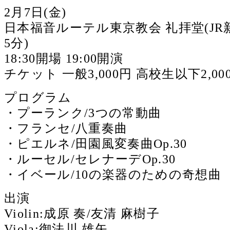
2月7日(金)
日本福音ルーテル東京教会 礼拝堂(J
5分)
18:30開場 19:00開演
チケット 一般3,000円 高校生以下2,00
プログラム
・プーランク/3つの常動曲
・フランセ/八重奏曲
・ピエルネ/田園風変奏曲Op.30
・ルーセル/セレナーデOp.30
・イベール/10の楽器のための奇想曲
出演
Violin:成原 奏/友清 麻樹子
Viola:御法川 雄矢