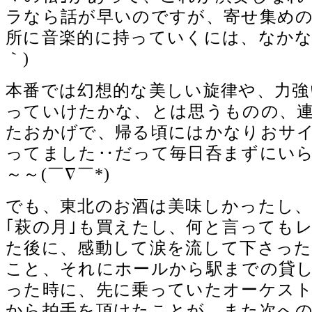
ラなら話が早いのですが、寄せ集めの
所に音楽的に持っていくには、なかなか
｀)
本番では幻想的な美しい旋律や、力強
っていけたかな、とは思うものの、
たおかげで、帰る頃にはかなりおサ
ってました‥だって毎日呑まずにい
～～(￣∇￣*)ゞ
でも、東北のお酒は美味しかったし
｢萩の月｣も買えたし、何と言っても
た後に、感動して涙を流して下さっ
こと、それにホールから駅までの貸
った時に、先に乗っていたオーケス
から拍手を頂けたことが、また次へ