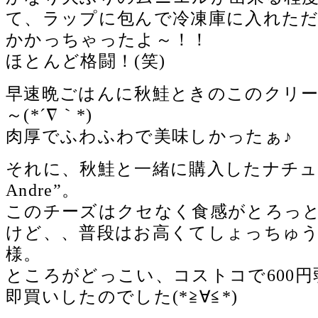
て、ラップに包んで冷凍庫に入れただ
かかっちゃったよ～！！
ほとんど格闘！(笑)
早速晩ごはんに秋鮭ときのこのクリ
～(*´∇｀*)
肉厚でふわふわで美味しかったぁ♪
それに、秋鮭と一緒に購入したナチュラル
Andre”。
このチーズはクセなく食感がとろっ
けど、、普段はお高くてしょっちゅ
様。
ところがどっこい、コストコで600
即買いしたのでした(*≧∀≦*)