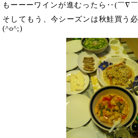
もーーーワインが進むったら‥(￣∇￣
そしてもう、今シーズンは秋鮭買う必
(^o^;)ゞ