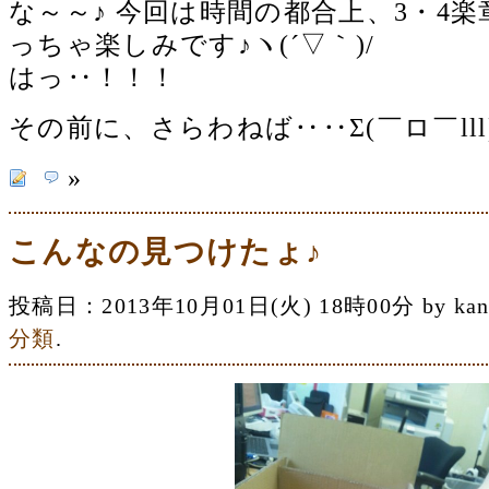
な～～♪ 今回は時間の都合上、3・4
っちゃ楽しみです♪ヽ(´▽｀)/
はっ‥！！！
その前に、さらわねば‥‥Σ(￣ロ￣lll
»
こんなの見つけたょ♪
投稿日：2013年10月01日(火) 18時00分 by 
分類
.