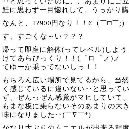
‥と思っていたのに、、あまりにご
鮭に思わず一目惚れして、うっかり購入
なんと、1?900円なり！！Σ（￣□￣;)
す、すごくな～い？？？
帰って即座に解体(ってレベル)しよ
けてあらびっくり！！(゜ロ゜ノ)ノ
てゆーか乗ってないしっ！！
もちろん広い場所で見てるから、当
く感じているに違いない‥と思って
ず、ぜんっぜん感覚がマヒしていて
もまな板に乗らないそのあまりの大
味になりました‥(￣∇￣*)ゞ
かなり大ぶりのムニエルが出来る程