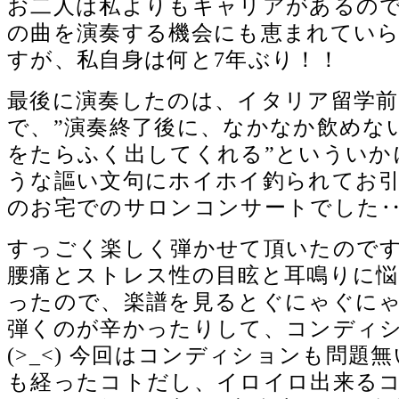
お二人は私よりもキャリアがあるの
の曲を演奏する機会にも恵まれてい
すが、私自身は何と7年ぶり！！
最後に演奏したのは、イタリア留学前
で、”演奏終了後に、なかなか飲めな
をたらふく出してくれる”といういか
うな謳い文句にホイホイ釣られてお
のお宅でのサロンコンサートでした‥(
すっごく楽しく弾かせて頂いたので
腰痛とストレス性の目眩と耳鳴りに
ったので、楽譜を見るとぐにゃぐに
弾くのが辛かったりして、コンディ
(>_<) 今回はコンディションも問題
も経ったコトだし、イロイロ出来る