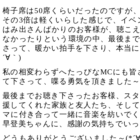
椅子席は50席くらいだったのですが
その3倍は軽くいらした感じで、イベ
はみ出さんばかりのお客様が、聴こ
なかったりという環境の中、最後まで
さって、暖かい拍手を下さり、本当に
´∀｀)ゞ
私の相変わらずへたっぴなMCにも皆
て下さって、喋る勇気を頂きました～(
最後までお聴き下さったお客様、ス
援してくれた家族と友人たち、そし
マに付き合って一緒に音楽を紡いで
早登美ちゃんに、感謝の気持ちでい
どうもありがとうございました～(*´∀｀