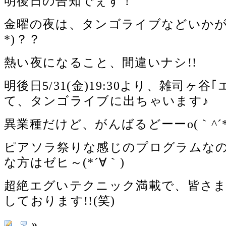
明後日の告知でぇす！
金曜の夜は、タンゴライブなどいかがで
*)？？
熱い夜になること、間違いナシ!!
明後日5/31(金)19:30より、雑司ヶ
て、タンゴライブに出ちゃいます♪
異業種だけど、がんばるどーーo(｀^´*)
ピアソラ祭りな感じのプログラムな
な方はゼヒ～(*´∀｀)
超絶エグいテクニック満載で、皆さ
しております!!(笑)
»