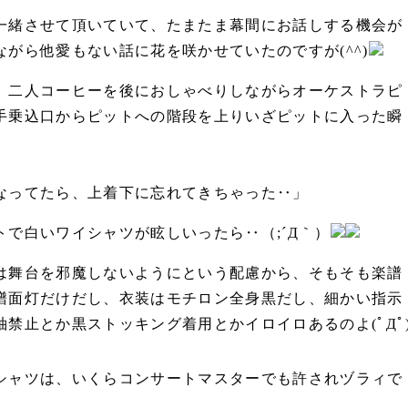
一緒させて頂いていて、たまたま幕間にお話しする機会が
がら他愛もない話に花を咲かせていたのですが(^^)
、二人コーヒーを後におしゃべりしながらオーケストラピ
手乗込口からピットへの階段を上りいざピットに入った瞬
」
なってたら、上着下に忘れてきちゃった‥」
で白いワイシャツが眩しいったら‥（;´Д｀）
は舞台を邪魔しないようにという配慮から、そもそも楽譜
譜面灯だけだし、衣装はモチロン全身黒だし、細かい指示
禁止とか黒ストッキング着用とかイロイロあるのよ(ﾟДﾟ
シャツは、いくらコンサートマスターでも許されヅラィで