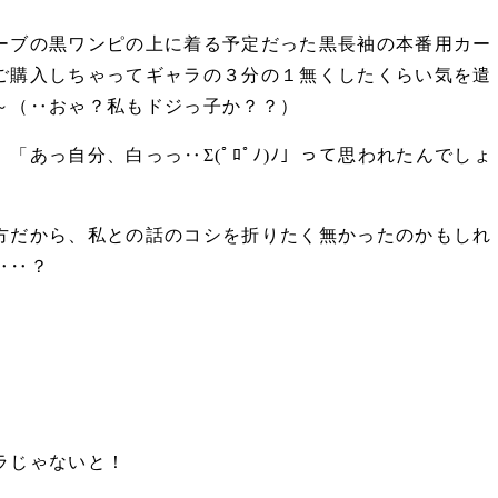
ーブの黒ワンピの上に着る予定だった黒長袖の本番用カー
ご購入しちゃってギャラの３分の１無くしたくらい気を遣
～（‥おゃ？私もドジっ子か？？）
「あっ自分、白っっ‥Σ(ﾟﾛﾟﾉ)ﾉ」って思われたんでしょ
方だから、私との話のコシを折りたく無かったのかもしれ
‥‥？
ラじゃないと！