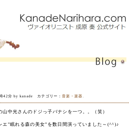
時42分 by kanade カテゴリー：
音楽・楽器
.
の山中光さんのドジっ子バナシを一つ。。（笑）
エ”眠れる森の美女”を数日間演っていました～(^^)♪