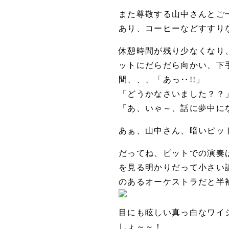
また尊敬する山中さんとご
あり、コーヒーなどすすりな
休憩時間が残り少なくなり
ットにだらだら向かい、下
間、、、「あっ‥!!」
「どうかなさいました？？
「あ、いゃ～、話に夢中に
あぁ、山中さん、暗いピット
だってね、ピットでの演奏
を見る明かりだって小さい
のあるオーケストラだと半袖
目にも眩しい真っ白なワイ
しょ～～！