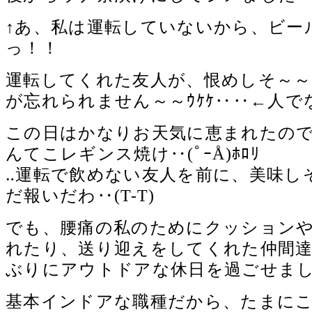
↑あ、私は運転していないから、ビー
っ！！
運転してくれた友人が、恨めしそ～～
が忘れられません～～ｳｹｹ‥‥←人で
この日はかなりお天気に恵まれたの
んてこレギンス焼け‥(ﾟｰÅ)ﾎﾛﾘ
‥運転で飲めない友人を前に、美味し
だ報いだわ‥(T-T)
でも、腰痛の私のためにクッション
れたり、送り迎えをしてくれた仲間
ぶりにアウトドアな休日を過ごせました～
基本インドアな職種だから、たまに