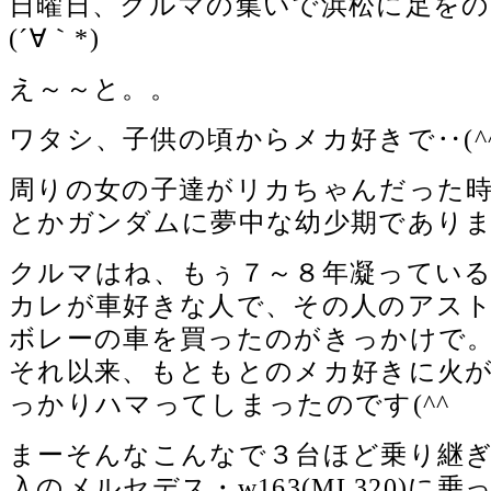
日曜日、クルマの集いで浜松に足を
(´∀｀*)
え～～と。。
ワタシ、子供の頃からメカ好きで‥(^^
周りの女の子達がリカちゃんだった
とかガンダムに夢中な幼少期でありまし
クルマはね、もぅ７～８年凝ってい
カレが車好きな人で、その人のアス
ボレーの車を買ったのがきっかけで
それ以来、もともとのメカ好きに火
っかりハマってしまったのです(^^ゞ
まーそんなこんなで３台ほど乗り継ぎ、
入のメルセデス・w163(ML320)に