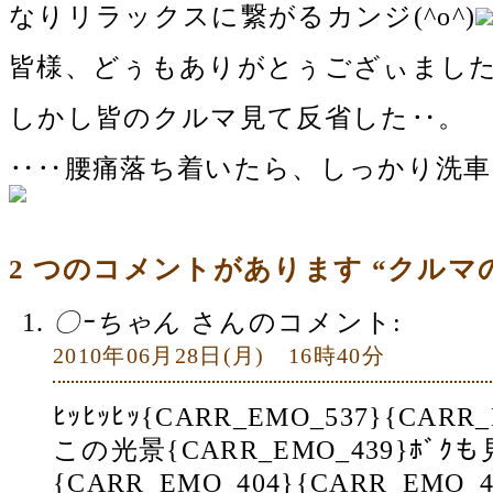
なりリラックスに繋がるカンジ(^o^)
皆様、どぅもありがとぅござぃました
しかし皆のクルマ見て反省した‥。
‥‥腰痛落ち着いたら、しっかり洗車し
2 つのコメントがあります “クルマの
〇ｰちゃん
さんのコメント:
2010年06月28日(月) 16時40分
ﾋｯﾋｯﾋｯ{CARR_EMO_537}{CARR
この光景{CARR_EMO_439}ﾎﾞ
{CARR_EMO_404}{CARR_EMO_4