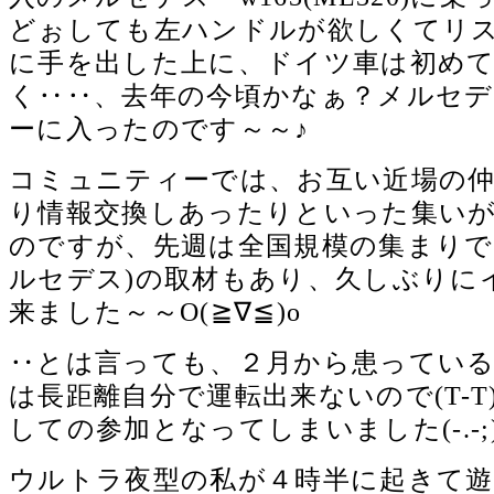
どぉしても左ハンドルが欲しくてリ
に手を出した上に、ドイツ車は初め
く‥‥、去年の今頃かなぁ？メルセ
ーに入ったのです～～♪
コミュニティーでは、お互い近場の
り情報交換しあったりといった集い
のですが、先週は全国規模の集まりで
ルセデス)の取材もあり、久しぶりに
来ました～～O(≧∇≦)o
‥とは言っても、２月から患ってい
は長距離自分で運転出来ないので(T-
しての参加となってしまいました(-.-;
ウルトラ夜型の私が４時半に起きて