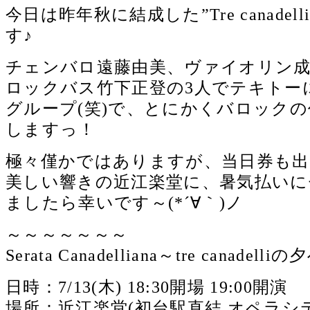
今日は昨年秋に結成した”Tre canadel
す♪
チェンバロ遠藤由美、ヴァイオリン
ロックバス竹下正登の3人でテキトー
グループ(笑)で、とにかくバロック
しますっ！
極々僅かではありますが、当日券も出
美しい響きの近江楽堂に、暑気払いに
ましたら幸いです～(*´∀｀)ノ
～～～～～～～
Serata Canadelliana～tre canadelliの
日時：7/13(木) 18:30開場 19:00開演
場所：近江楽堂(初台駅直結 オペラシテ