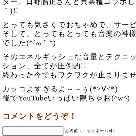
ター、日野皓正さんと異業種コラボしち
｀)!!
とっても気さくでおちゃめで、サー
そして、とってもとっても音楽の神
でした(*´ω｀*)
そのエネルギッシュな音量とテクニ
ション、全てが圧倒的!!
終わった今でもワクワクが止まりま
カッコよすぎるよ～～ぅ(*>∀<*)
後でYouTubeいっぱい観ちゃお(^w^)
コメントをどうぞ！
お名前（ニックネーム可）