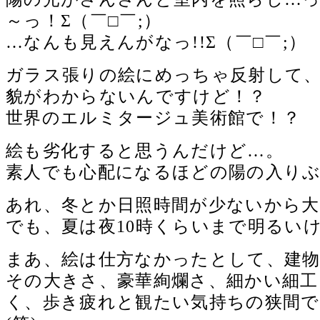
～っ！Σ（￣□￣;）
…なんも見えんがなっ!!Σ（￣□￣;）
ガラス張りの絵にめっちゃ反射して
貌がわからないんですけど！？
世界のエルミタージュ美術館で！？
絵も劣化すると思うんだけど…。
素人でも心配になるほどの陽の入りぶ
あれ、冬とか日照時間が少ないから大
でも、夏は夜10時くらいまで明るい
まあ、絵は仕方なかったとして、建
その大きさ、豪華絢爛さ、細かい細工
く、歩き疲れと観たい気持ちの狭間で