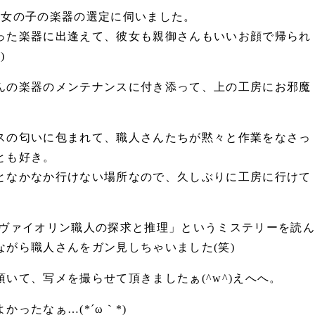
の女の子の楽器の選定に伺いました。
った楽器に出逢えて、彼女も親御さんもいいお顔で帰られ
)
んの楽器のメンテナンスに付き添って、上の工房にお邪魔
スの匂いに包まれて、職人さんたちが黙々と作業をなさっ
とも好き。
となかなか行けない場所なので、久しぶりに工房に行けて
「ヴァイオリン職人の探求と推理」というミステリーを読ん
ながら職人さんをガン見しちゃいました(笑)
いて、写メを撮らせて頂きましたぁ(^w^)えへへ。
ったなぁ…(*´ω｀*)