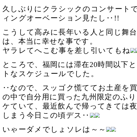
久しぶりにクラシックのコンサート
ィングオーベーション見たし‥!!
こうして高みに長年いる人と同じ舞
は、本当に幸せな事です。
ヤラレてへこむ事を差し引いてもね
ところで、福岡には滞在20時間以下
トなスケジュールでした。
‥なので、スッゴク慌ててお土産を
の中で自分用に買った九州限定のふ
ケていて、最近飲んで帰ってきては
しまう今日この頃デス‥
いゃーダメでしょソレは～～