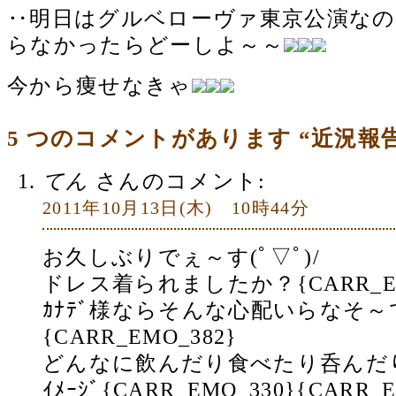
‥明日はグルベローヴァ東京公演な
らなかったらどーしよ～～
今から痩せなきゃ
5 つのコメントがあります “近況報
てん
さんのコメント:
2011年10月13日(木) 10時44分
お久しぶりでぇ～す(ﾟ▽ﾟ)/
ドレス着られましたか？{CARR_EM
ｶﾅﾃﾞ様ならそんな心配いらなそ
{CARR_EMO_382}
どんなに飲んだり食べたり呑んだ
ｲﾒｰｼﾞ{CARR_EMO_330}{CARR_