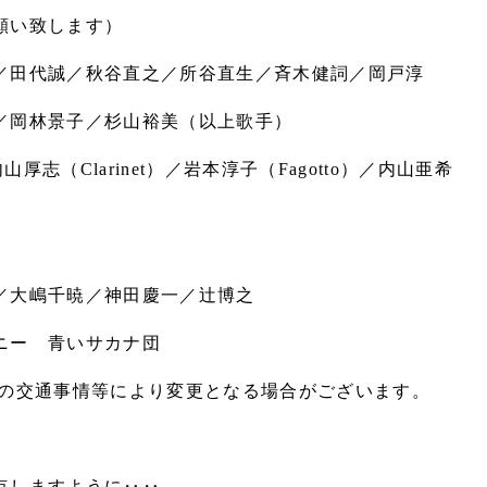
願い致します）
／田代誠／秋谷直之／所谷直生／斉木健詞／岡戸淳
林景子／杉山裕美（以上歌手）
志（Clarinet）／岩本淳子（Fagotto）／内山亜希
／大嶋千暁／神田慶一／辻博之
ニー 青いサカナ団
日の交通事情等により変更となる場合がございます。
点しますように‥‥。