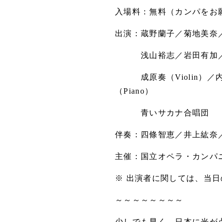
入場料：無料（カンパをお
出演：蔵野蘭子／菊地美奈
浅山裕志／岩田有加／岡
成原奏（Violin）／内山厚
（Piano）
青いサカナ合唱団
伴奏：四條智恵／井上紘奈
主催：国立オペラ・カンパ
※ 出演者に関しては、当
～～～～～～～～
少しでも早く、日本に光が