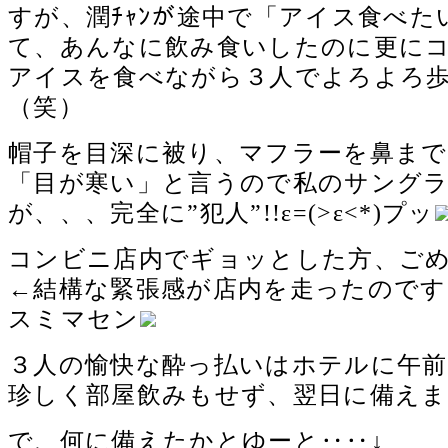
すが、潤ﾁｬﾝが途中で「アイス食べた
て、あんなに飲み食いしたのに更に
アイスを食べながら３人でよろよろ
（笑）
帽子を目深に被り、マフラーを鼻ま
「目が寒い」と言うので私のサング
が、、、完全に”犯人”!!ε=(>ε<*)プッ
コンビニ店内でギョッとした方、ご
←結構な緊張感が店内を走ったのですょf
スミマセン
３人の愉快な酔っ払いはホテルに午前
珍しく部屋飲みもせず、翌日に備えま
で、何に備えたかとゆーと‥‥↓