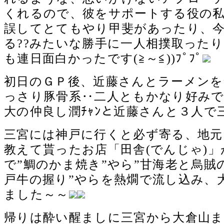
くれるので、彼をサポートする役の
誤してとてもやり甲斐があったり、
る??みたいな勝手に一人相撲取った
も連日面白かったです(≧～≦))ﾌﾟﾌﾟ
初日のＧＰ後、近藤さんとラーメンを
っさり豚骨系‥二人ともかなり好みで
大の仲良し潤ﾁｬﾝと近藤さんと３人で
三宮には神戸に行くと必ず寄る、地元
教えて貰ったお店「田舎(でんじゃ)
で”鯛のかま焼き”やら”甘海老と烏賊
戸牛の握り”やらを熱燗で流し込み、
ました～～
帰りは酔い醒ましに三宮から大倉山