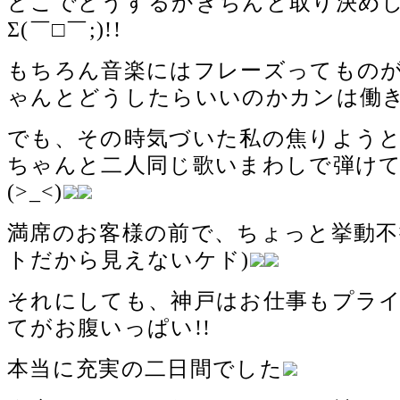
どこでどうするかきちんと取り決め
Σ(￣□￣;)!!
もちろん音楽にはフレーズってもの
ゃんとどうしたらいいのかカンは働
でも、その時気づいた私の焦りよう
ちゃんと二人同じ歌いまわしで弾け
(>_<)
満席のお客様の前で、ちょっと挙動不
トだから見えないケド)
それにしても、神戸はお仕事もプラ
てがお腹いっぱい!!
本当に充実の二日間でした