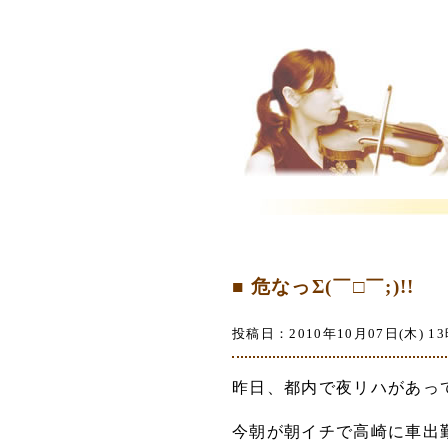
■ 危なっΣ(￣□￣;)!!
投稿日：2010年10月07日(木) 13
昨日、都内で夜リハがあっ
今朝が朝イチで高崎に車出