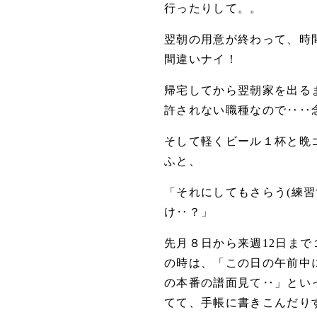
行ったりして。。
翌朝の用意が終わって、時
間違いナイ！
帰宅してから翌朝家を出る
許されない職種なので‥‥念
そして軽くビール１杯と晩
ふと、
「それにしてもさらう(練
け‥？」
先月８日から来週12日ま
の時は、「この日の午前中
の本番の譜面見て‥」とい
てて、手帳に書きこんだりする