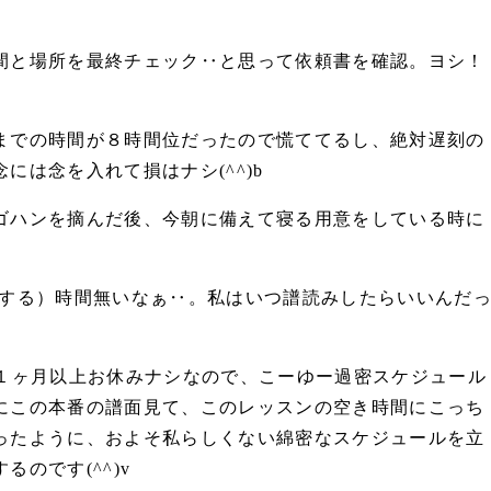
間と場所を最終チェック‥と思って依頼書を確認。ヨシ！
までの時間が８時間位だったので慌ててるし、絶対遅刻の
には念を入れて損はナシ(^^)b
ゴハンを摘んだ後、今朝に備えて寝る用意をしている時に
習する）時間無いなぁ‥。私はいつ譜読みしたらいいんだ
で１ヶ月以上お休みナシなので、こーゆー過密スケジュール
にこの本番の譜面見て、このレッスンの空き時間にこっち
ったように、およそ私らしくない綿密なスケジュールを立
のです(^^)v