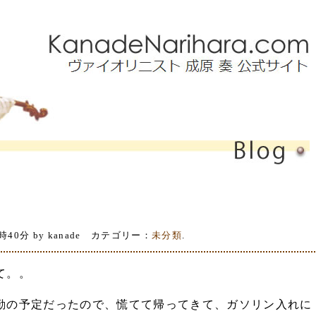
時40分 by kanade カテゴリー：
未分類
.
て。。
勤の予定だったので、慌てて帰ってきて、ガソリン入れに