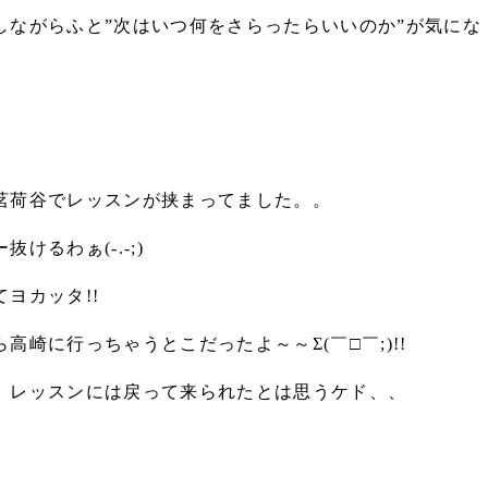
しながらふと”次はいつ何をさらったらいいのか”が気にな
」
茗荷谷でレッスンが挟まってました。。
けるわぁ(-.-;)
ヨカッタ!!
高崎に行っちゃうとこだったよ～～Σ(￣□￣;)!!
、レッスンには戻って来られたとは思うケド、、