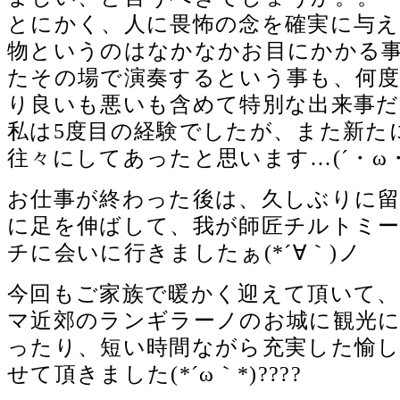
とにかく、人に畏怖の念を確実に与
物というのはなかなかお目にかかる
たその場で演奏するという事も、何
り良いも悪いも含めて特別な出来事
私は5度目の経験でしたが、また新た
往々にしてあったと思います…(´・ω・
お仕事が終わった後は、久しぶりに
に足を伸ばして、我が師匠チルトミ
チに会いに行きましたぁ(*´∀｀)ノ
今回もご家族で暖かく迎えて頂いて
マ近郊のランギラーノのお城に観光
ったり、短い時間ながら充実した愉
せて頂きました(*´ω｀*)????