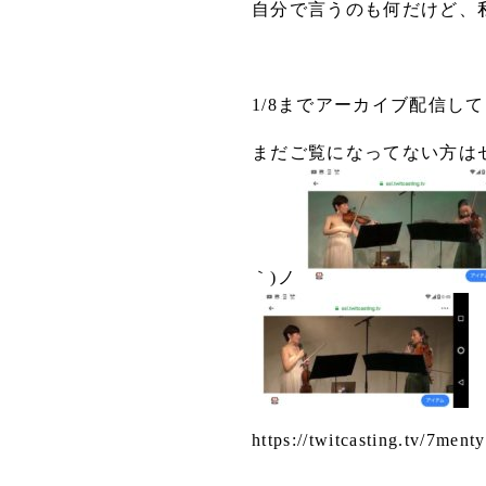
自分で言うのも何だけど、
1/8までアーカイブ配信して
まだご覧になってない方はゼ
｀)ノ
https://twitcasting.tv/7ment