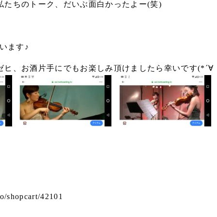
私たちのトーク、だいぶ面白かったよー(笑)
います♪
ヒ、お酒片手にでもお楽しみ頂けましたら幸いです(*´∀
yo/shopcart/42101