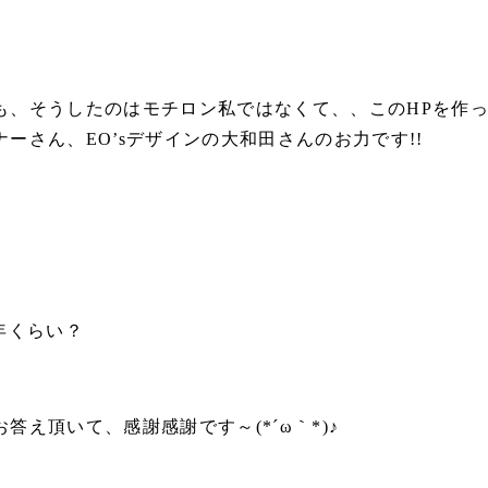
も、そうしたのはモチロン私ではなくて、、このHPを作
ーさん、EO’sデザインの大和田さんのお力です!!
年くらい？
答え頂いて、感謝感謝です～(*´ω｀*)♪