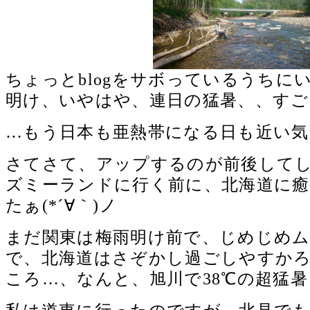
ちょっとblogをサボっているうちに
明け、いやはや、連日の猛暑、、すご
…もう日本も亜熱帯になる日も近い気
さてさて、アップするのが前後して
ズミーランドに行く前に、北海道に
たぁ(*´∀｀)ノ
まだ関東は梅雨明け前で、じめじめ
で、北海道はさぞかし過ごしやすか
ころ…、なんと、旭川で38℃の超猛暑日